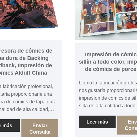
resora de cómics de
Impresión de cómic
pa dura de Backing
sillín a todo color, im
dback, Impresión de
de cómics de porce
mics Aldult China
Como la fabricación profes
 fabricación profesional,
nos gustaría proporcionarl
taría proporcionarle una
impresión de cómics de sil
ra de cómics de tapa dura
silla de alta calidad a todo 
calidad de alta calidad,
impresora de cómics de ch
resora de cómics de tapa
un estuche. Esperamos co
Leer más
Env
 alta calidad, aldult cómic
r más
Enviar
Cons
contigo.
Consulta
mprimiendo a China con