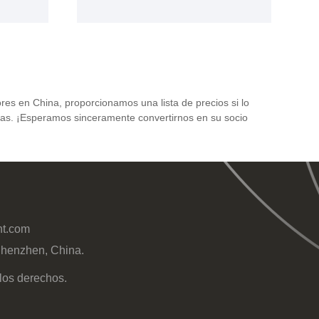
res en China, proporcionamos una lista de precios si lo
deas. ¡Esperamos sinceramente convertirnos en su socio
nt.com
Shenzhen, China.
los derechos.