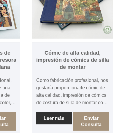
s de
Cómic de alta calidad,
presora
impresión de cómics de silla
lana
de montar
ional,
Como fabricación profesional, nos
e una
gustaría proporcionarle cómic de
la de
alta calidad, impresión de cómics
color,
de costura de silla de montar con
ina con
un estuche. Esperamos cooperar
operar
contigo.
iar
Leer más
Enviar
ulta
Consulta