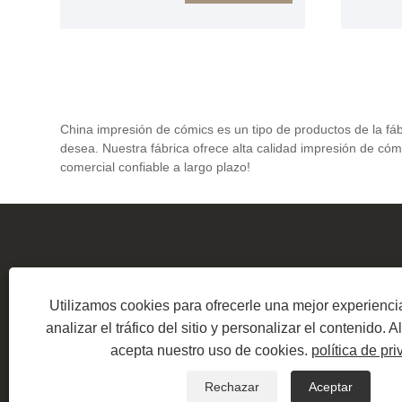
tapa dura y de papel con una
un slip
cantidad mínima de pedido
venir a
pequeña. Bienvenido a
comprar
contactarnos para obtener su
cómics 
juego de cómics de alta calidad
bajo pre
con estuche. Esperamos cooperar
Esperam
China impresión de cómics es un tipo de productos de la fáb
con usted.
desea. Nuestra fábrica ofrece alta calidad impresión de có
comercial confiable a largo plazo!
Teléf
Utilizamos cookies para ofrecerle una mejor experienc
DIRECCIÓN:
Blo
analizar el tráfico del sitio y personalizar el contenido. Al 
Copyright © 
acepta nuestro uso de cookies.
política de pr
Rechazar
Aceptar