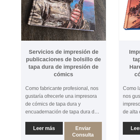
Servicios de impresión de
Imp
publicaciones de bolsillo de
ta
tapa dura de impresión de
Har
cómics
có
Como fabricante profesional, nos
Como la
gustaría ofrecerle una impresora
nos gus
de cómics de tapa dura y
impreso
encuadernación de tapa dura de
de alta 
alta calidad, impresión de cómics
una imp
para adultos en China con
dura de
Leer más
Enviar
Lee
Consulta
estuche. El cómic puede ser de
books i