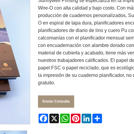
Sunnywell Printing se especializa en la imp
Wire-O con alta calidad y bajo costo. Con má
producción de cuadernos personalizados, Su
O en espiral de tapa dura, planificadores en
planificadores de diario de lino y cuero Pu 
calcomanías con el planificador mensual sem
con encuadernación con alambre dorado comp
material de cubierta y acabado, tiene más ven
nuestros trabajadores calificados. El papel 
papel FSC o papel reciclado, que es ecológic
la impresión de su cuaderno planificador, n
gratuito.
Enviar Consulta
Facebook
X
WhatsApp
Pinterest
LinkedIn
Share