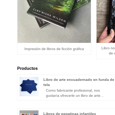
Libro n
Impresión de libros de ficción gráfica
de 
Productos
Libro de arte encuadernado en funda de
tela
Como fabricante profesional, nos
gustaría ofrecerle un libro de arte
encuadernado con cubierta de tela. Y le
ofreceremos el mejor servicio postventa
y entrega oportuna. Esperamos
Libros de pegatinas infantiles