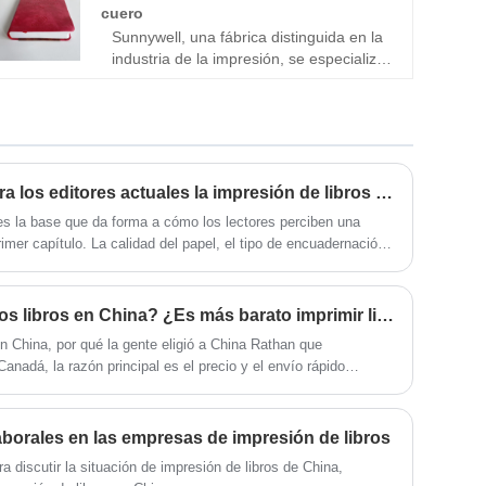
altos estándares de artesanía. Como
cuero
proveedor confiable, ofrecen una amplia
Sunnywell, una fábrica distinguida en la
gama de opciones para satisfacer
industria de la impresión, se especializa
diversas preferencias y necesidades,
en la elaboración de la impresión de
proporcionando agendas de calidad
cuadernos con cubiertas de cuero. Su
profesional que son funcionales y
dedicación a la calidad y la eficiencia les
estéticamente agradables. Mejore su
permite ofrecer estos portátiles premium
organización y mantenimiento de
a precios notablemente bajos. Con
registros con los excepcionales servicios
instalaciones de última generación y un
¿Por qué es importante para los editores actuales la impresión de libros de novelas de alta calidad?
de impresión de diarios de Sunnywell,
equipo de profesionales capacitados,
es la base que da forma a cómo los lectores perciben una
donde el profesionalismo y la calidad
Sunnywell garantiza que cada portátil
rimer capítulo. La calidad del papel, el tipo de encuadernación,
convergen en cada página.
con cubierta de cuero cumpla con los
 de la impresión influyen en la durabilidad, la legibilidad y el
más altos estándares de artesanía.
es, autores y proveedores de impresión, el objetivo es ofrecer
Cuando se trata de combinar
 narrativa sino que también cumpla con las expectativas del
¿Por qué se imprimen tantos libros en China? ¿Es más barato imprimir libros en China?
asequibilidad con impresión de primer
erencia y sostenibilidad.
nivel, Sunnywell se destaca como una
n China, por qué la gente eligió a China Rathan que
opción confiable. Mejore su experiencia
nadá, la razón principal es el precio y el envío rápido
al tomar notas con Sunnywell, donde la
calidad, el estilo y la asequibilidad
convergen en cada página.
aborales en las empresas de impresión de libros
ra discutir la situación de impresión de libros de China,