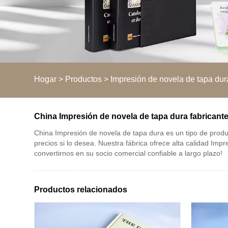
Hogar
>
Productos
>
Impresión de novela de tapa dur
China Impresión de novela de tapa dura fabricante
China Impresión de novela de tapa dura es un tipo de produ
precios si lo desea. Nuestra fábrica ofrece alta calidad I
convertirnos en su socio comercial confiable a largo plazo!
Productos relacionados