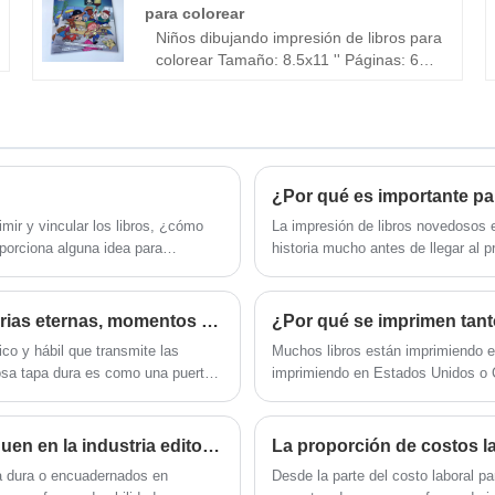
memorias de libros familiares de tapa
para colorear
dura de tela más reciente, de bajo
Niños dibujando impresión de libros para
precio y de alta calidad. Esperamos
colorear Tamaño: 8.5x11 '' Páginas: 64
cooperar con usted.
páginas en total Documento: 70 lb
dentro sin recubrimiento, cubierta de
300 gsm Impresión: a todo color para
las cubiertas Las páginas únicas /
interiores son negras y blanco Aking:
Binding perfecto
mir y vincular los libros, ¿cómo
La impresión de libros novedosos 
oporciona alguna idea para
historia mucho antes de llegar al p
la exactitud del color y la precisión
impacto emocional. Para los editor
un producto que no solo muestre la
Impresión de libros infantiles de tapa dura: historias eternas, momentos preciosos
mercado en cuanto a artesanía, coh
tico y hábil que transmite las
Muchos libros están imprimiendo e
mosa tapa dura es como una puerta
imprimiendo en Estados Unidos o Ca
riagadoras, palabras sabias e
disponibles.
¿Qué hace que los libros de tapa dura se destaquen en la industria editorial?
La proporción de costos l
pa dura o encuadernados en
Desde la parte del costo laboral pa