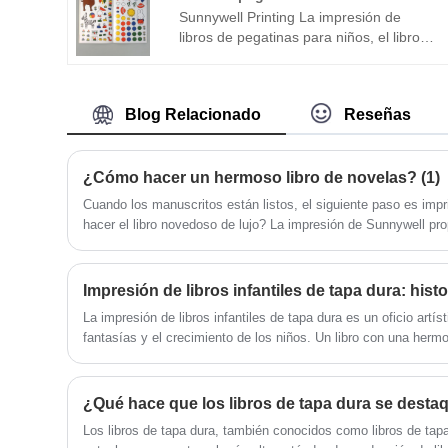
sinceramente cooperar con usted en un
Sunnywell Printing La impresión de
futuro próximo.
libros de pegatinas para niños, el libro
de pegatinas para niños personalizado
es uno de los productos principales de
Sunnywell. Nuestros libros de pegatinas
Blog Relacionado
Reseñas
son fáciles de arrancar, encuadernación
fuerte e impresión en colores intensos,
el material es papel FSC, el cliente
¿Cómo hacer un hermoso libro de novelas? (1)
puede elegir la impresión por una o
ambas caras, según la encuadernación,
Cuando los manuscritos están listos, el siguiente paso es impri
podemos hacer libros de pegatinas con
hacer el libro novedoso de lujo? La impresión de Sunnywell pr
encuadernación, libros de pegatinas con
referenciado basado en nuestra experiencia.
encuadernación en espiral, así como
libros de pegatinas encuadernados W-
O. Sunnywell Printing es una fábrica y
fabricante profesional de impresión de
La impresión de libros infantiles de tapa dura es un oficio artís
libros en China. Trabajar con sunnywell
fantasías y el crecimiento de los niños. Un libro con una her
para la impresión personalizada de
que lleva a los niños a un mundo nuevo lleno de imágenes emb
libros de pegatinas es muy conveniente.
historias conmovedoras.
Una vez que la obra de arte esté lista,
haremos el libro de pegatinas de
Los libros de tapa dura, también conocidos como libros de ta
muestra para su aprobación y haremos