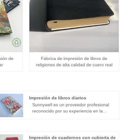
sión de
Fábrica de impresión de libros de
ar
religiones de alta calidad de cuero real
Impresión de libros diarios
Sunnywell es un proveedor profesional
reconocido por su experiencia en la
impresión de diarios. Con un
compromiso dedicado con la calidad,
Sunnywell garantiza que cada libro de
diario producido cumpla con los más
Impresión de cuadernos con cubierta de