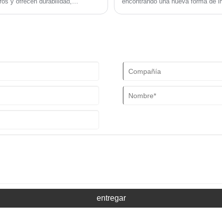
ros y ofrecen durabilidad,
encontrando una nueva forma de im
e las ediciones de tapa blanda o
otectora rígida, generalmente
ejora la longevidad y el atractivo
entregar