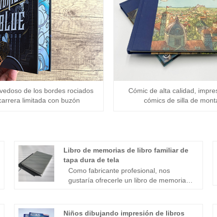
ovedoso de los bordes rociados
Cómic de alta calidad, impre
carrera limitada con buzón
cómics de silla de mont
Libro de memorias de libro familiar de
tapa dura de tela
Como fabricante profesional, nos
gustaría ofrecerle un libro de memorias
de libros familiares de tapa dura de tela
de alta calidad. Le invitamos a venir a
nuestra fábrica para comprar el libro de
Niños dibujando impresión de libros