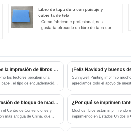
arte mate; Cubierta: cubierta impresa
CMYK, tarjeta de 300 gsm con aleta
Libro de tapa dura con paisaje y
Atención perfecta con Smyth cosido
cubierta de tela
Como fabricante profesional, nos
gustaría ofrecerle un libro de tapa dura
con tapa de tela de alta calidad. Le
invitamos a venir a nuestra fábrica para
comprar el libro de tapa dura con tapa
de tela más vendido, de bajo precio y de
alta calidad. Esperamos cooperar con
usted.
¿Por qué es importante para los editores actuales la impresión de libros de novelas de alta calidad?
¡Feliz Navidad y buenos d
ómo los lectores perciben una
Sunnywell Printing imprimió mucho
l papel, el tipo de encuadernación,
apreciamos todo el apoyo de nuest
a durabilidad, la legibilidad y el
vacaciones!
 impresión, el objetivo es ofrecer
 cumpla con las expectativas del
La técnica de impresión china más antigua (impresión de bloque de madera) debutó en la exposición de libros - Impresión de Sunnywell
 en el Centro de Convenciones y
Muchos libros están imprimiendo e
ión más antigua de China, que
imprimiendo en Estados Unidos o Ca
. Estudiaron tinta, aplicaron tinta
disponibles.
te una pintura de Año Nuevo de