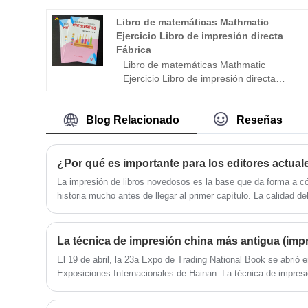
GSM). - Cubierta dura más gruesa. -
Cubierta de laminación brillante. --Inside
Libro de matemáticas Mathmatic
Matt barniz - Esquinas redondeadas
Ejercicio Libro de impresión directa
para todas las páginas y cubierta. -
Fábrica
Insertos de espejo como lo indican las
Libro de matemáticas Mathmatic
líneas Die. Use espejos acrílicos de 1.2
Ejercicio Libro de impresión directa
mm para la cubierta frontal 7 extendido
Fábrica Tamaño: 178x250 mm Páginas:
con la cubierta posterior con espejo PVC
160 páginas + cubierta Papel: papel
Blog Relacionado
Reseñas
blanco compensado de 80GSM en el
interior, impresión de dos colores
Cubierta de papel de tarjeta de satén de
300 gsm, impresión a todo color
Atención perfecta con la sección cosida
La impresión de libros novedosos es la base que da forma a c
Cubierta de laminación mate 5000pcs --
historia mucho antes de llegar al primer capítulo. La calidad de
-1.35USD/PC
la exactitud del color y la precisión de la impresión influyen en l
impacto emocional. Para los editores, autores y proveedores de
un producto que no solo muestre la narrativa sino que también
mercado en cuanto a artesanía, coherencia y sostenibilidad.
El 19 de abril, la 23a Expo de Trading National Book se abrió
Exposiciones Internacionales de Hainan. La técnica de impres
apareció en la Expo, atrajo a los ciudadanos a detenerse y mirar
e imprimieron ... Muchos ciudadanos imprimieron personalmen