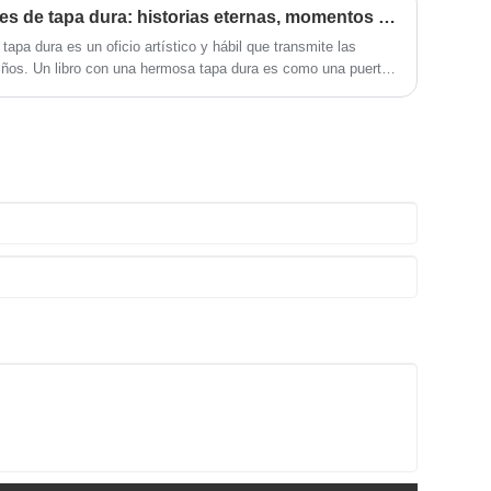
Impresión de libros infantiles de tapa dura: historias eternas, momentos preciosos
 tapa dura es un oficio artístico y hábil que transmite las
niños. Un libro con una hermosa tapa dura es como una puerta
nuevo lleno de imágenes embriagadoras, palabras sabias e