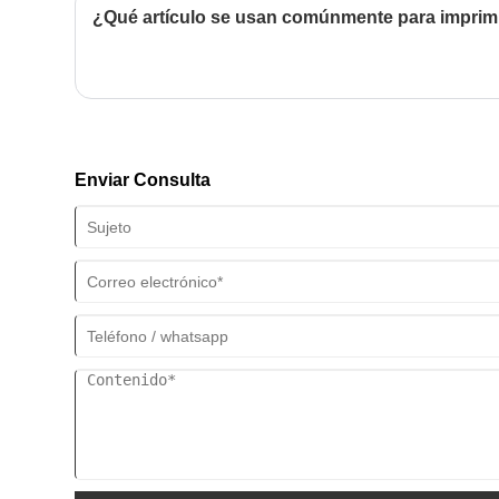
"Longevity es mejor que South Mountain, no Pine Old" para el
¿Qué artículo se usan comúnmente para imprim
Enviar Consulta