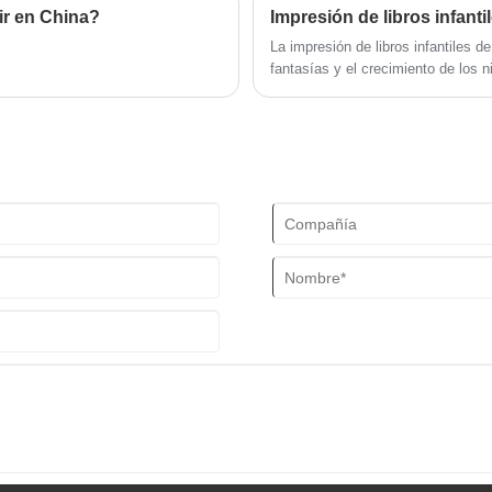
los mismos.
ir en China?
La impresión de libros infantiles de
fantasías y el crecimiento de los 
que lleva a los niños a un mundo 
historias conmovedoras.