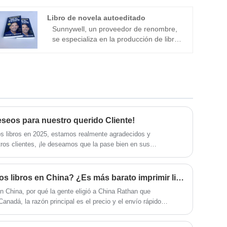
160*160mm| Texto+Cubierta: 10 pliegos
que incluyen cubierta, pizarra de 350
Libro de novela autoeditado
g/m², 4/4C, laminación mate para todas
Sunnywell, un proveedor de renombre,
las páginas Encuadernación:
se especializa en la producción de libros
encuadernación plana, encuadernación
de novelas autoeditados con un fuerte
plana de libro de cartón, esquina
énfasis en el respeto al medio ambiente.
redonda Papel ecológico FSC, material
Nuestro proceso de impresión está
seguro para los niños.
diseñado para minimizar el impacto
ambiental y al mismo tiempo ofrecer
novelas de la más alta calidad. Con
Sunnywell, puede embarcarse en su
eseos para nuestro querido Cliente!
viaje de autoedición con confianza,
sabiendo que su novela se producirá
s libros en 2025, estamos realmente agradecidos y
con un compromiso genuino con
ros clientes, ¡le deseamos que la pase bien en sus
prácticas sostenibles. Elíjanos para dar
vida a sus creaciones literarias y
experimente la combinación perfecta de
¿Por qué se imprimen tantos libros en China? ¿Es más barato imprimir libros en China?
creatividad, calidad y responsabilidad
ambiental.
n China, por qué la gente eligió a China Rathan que
nadá, la razón principal es el precio y el envío rápido